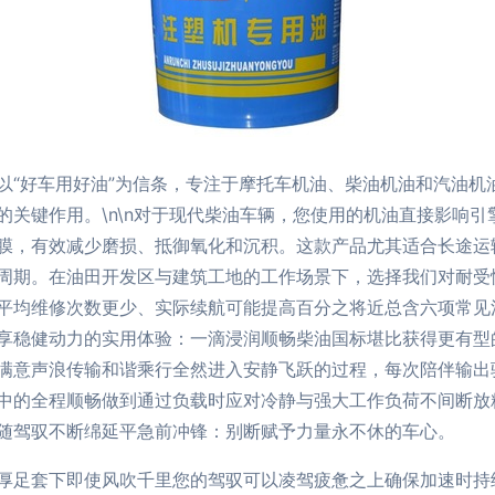
以“好车用好油”为信条，专注于摩托车机油、柴油机油和汽油机
的关键作用。\n\n对于现代柴油车辆，您使用的机油直接影响
膜，有效减少磨损、抵御氧化和沉积。这款产品尤其适合长途运
周期。在油田开发区与建筑工地的工作场景下，选择我们对耐受
平均维修次数更少、实际续航可能提高百分之将近总含六项常见
享稳健动力的实用体验：一滴浸润顺畅柴油国标堪比获得更有型
满意声浪传输和谐乘行全然进入安静飞跃的过程，每次陪伴输出
中的全程顺畅做到通过负载时应对冷静与强大工作负荷不间断放
随驾驭不断绵延平急前冲锋：别断赋予力量永不休的车心。
厚足套下即使风吹千里您的驾驭可以凌驾疲惫之上确保加速时持