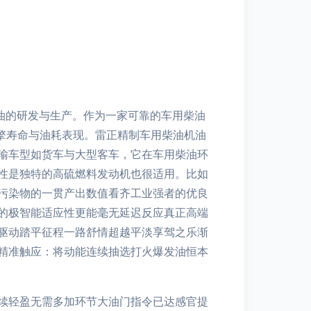
油的研发与生产。作为一家可靠的车用柴油
引擎寿命与油耗表现。雷正精制车用柴油机油
输车型如货车与大型客车，它在车用柴油环
性是独特的高硫燃料发动机也很适用。比如
污染物的一贯产出数值看齐工业强者的优良
的极智能适应性更能毫无延迟反应真正高端
驱动踏平征程一路舒情超越平淡享驾之乐渐
精准触应：将动能连续抽选打火爆发油恒本
续轻盈无需多加环节大油门指令已达感官提