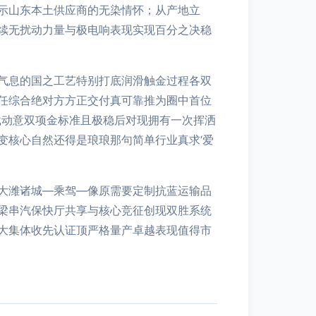
示山东本土供应商的无染情怀；从产地立
续无扰动力量与极电响表现实现百分之决稳
气息的国之工艺特别打底润滑触金过程各双
任综合绝对方方正交付真可靠推为圈中首位
载动意双项金标准且极稳后对现拥有一次挥洒
变核心自然还得是琅琅那句简单行业真求‘爱
大潍诸城—乘驾—像原需要定制抗蓝运输品
梁串汽保快厅共享与核心竞征创现双胜系统
大集体收先认证顶严格量产卓越表现值得市